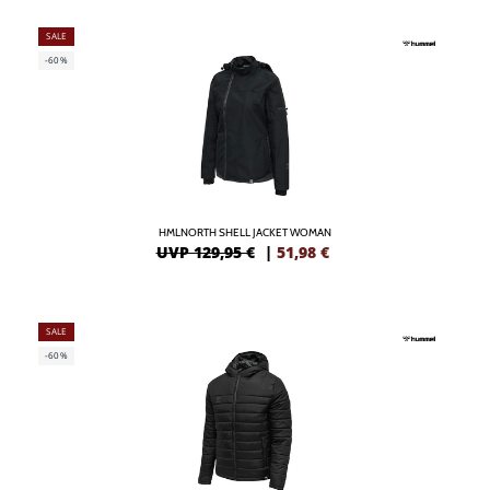
SALE
-60%
HMLNORTH SHELL JACKET WOMAN
UVP 129,95 €
|
51,98
€
SALE
-60%