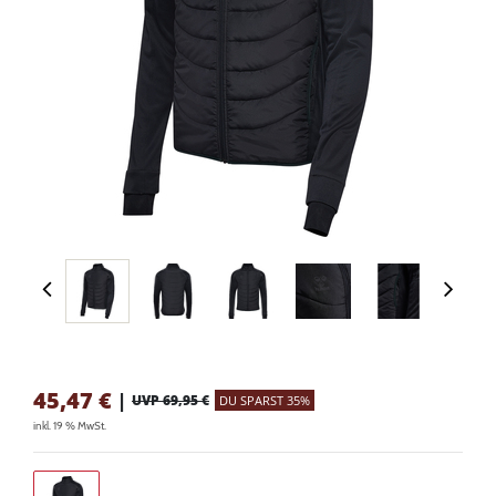
45,47
€
|
UVP 69,95 €
DU SPARST 35%
inkl. 19 % MwSt.