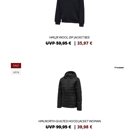
HMLJR WOOL ZIP JACKET BEE
UVP 59,95 €
|
35,97
€
SALE
-60%
HMLNORTH QUILTED HOOD JACKET WOMAN
UVP 99,95 €
|
39,98
€