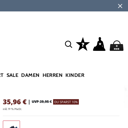
RT
SALE
DAMEN
HERREN
KINDER
35,96
€
|
UVP 39,95 €
DU SPARST 10%
inkl. 19 % MwSt.