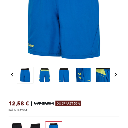
12,58
€
|
UVP 27,95 €
DU SPARST 55%
inkl. 19 % MwSt.