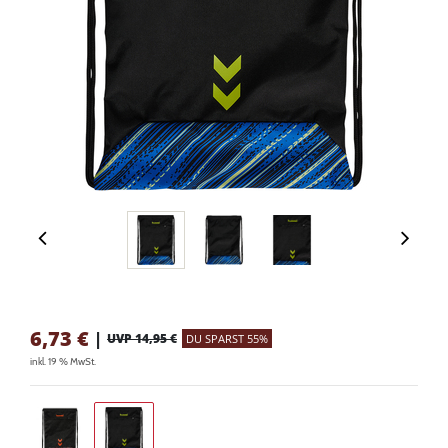
6,73
€
|
UVP 14,95 €
DU SPARST 55%
inkl. 19 % MwSt.