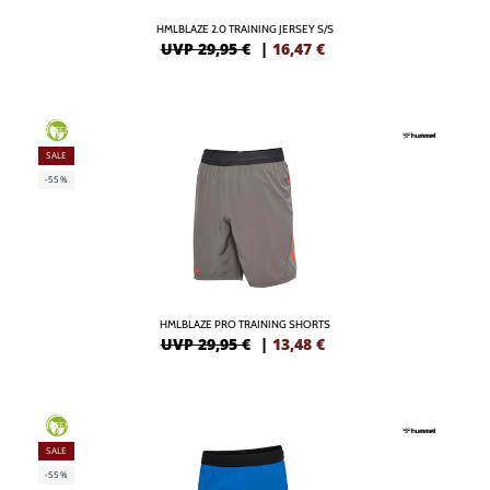
HMLBLAZE 2.0 TRAINING JERSEY S/S
UVP 29,95 €
|
16,47
€
GREEN
SALE
-55%
HMLBLAZE PRO TRAINING SHORTS
UVP 29,95 €
|
13,48
€
GREEN
SALE
-55%