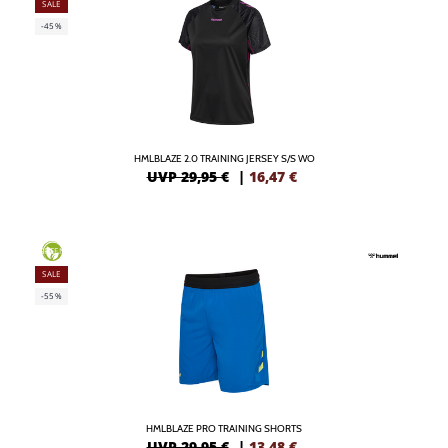
SALE
-45%
HMLBLAZE 2.0 TRAINING JERSEY S/S WO
UVP 29,95 €
|
16,47
€
GREEN
SALE
-55%
HMLBLAZE PRO TRAINING SHORTS
UVP 29,95 €
|
13,48
€