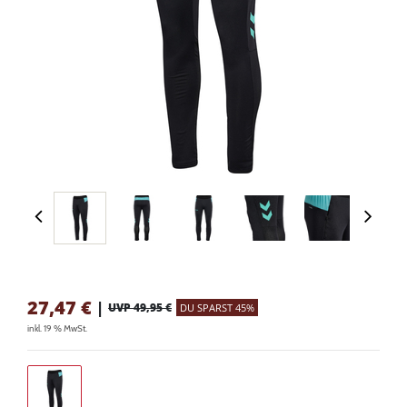
27,47
€
|
UVP 49,95 €
DU SPARST 45%
inkl. 19 % MwSt.