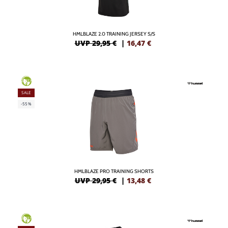
HMLBLAZE 2.0 TRAINING JERSEY S/S
UVP 29,95 €
|
16,47
€
GREEN
SALE
-55%
HMLBLAZE PRO TRAINING SHORTS
UVP 29,95 €
|
13,48
€
GREEN