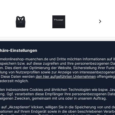
r Sport-BH von hummel Sicherheit beim Training. Die
mlBL PERFORMANCE SPORTS BRA bequem und vielseitig
erdem ein kühles und trockenes Tragegefühl.