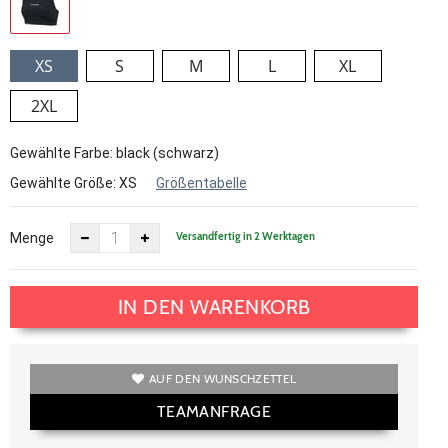
XS
S
M
L
XL
2XL
Gewählte Farbe: black (schwarz)
Gewählte Größe:
XS
Größentabelle
Versandfertig in 2 Werktagen
Menge
IN DEN WARENKORB
AUF DEN WUNSCHZETTEL
TEAMANFRAGE