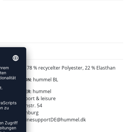
78 % recycelter Polyester, 22 % Elasthan
MATERIAL:
hummel BL
KOLLEKTION:
hummel
HERSTELLER:
hummel sport & leisure
Leverkusenstr. 54
22761 Hamburg
E-Mail:
onlinesupportDE@hummel.dk