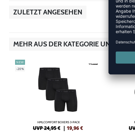
ZULETZT ANGESEHEN
MEHR AUS DER KATEGORIE UNTERWÄ
NEW
SALE
-20%
-33%
HMLCOMFORT BOXERS 3-PACK
UVP 24,95 €
|
19,96
€
UV