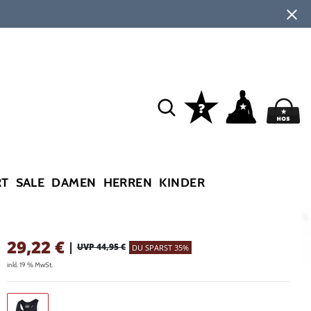
RT
SALE
DAMEN
HERREN
KINDER
29,22
€
|
UVP 44,95 €
DU SPARST 35%
inkl. 19 % MwSt.