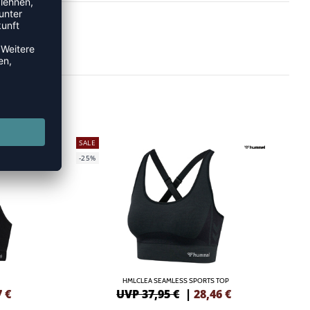
SALE
-25%
HMLCLEA SEAMLESS SPORTS TOP
7
€
UVP 37,95 €
|
28,46
€