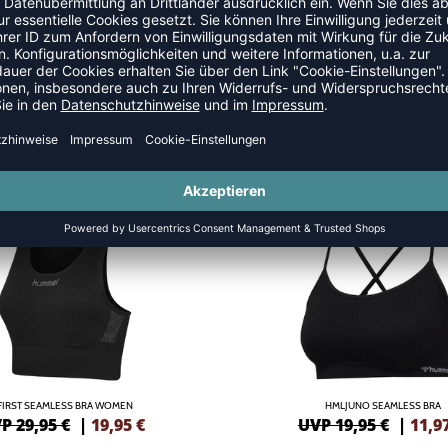
SCHE
GREEN
-40%
FIRST SEAMLESS BRA WOMEN
HMLJUNO SEAMLESS BRA
P 29,95 €
|
19,95
€
UVP 19,95 €
|
11,9