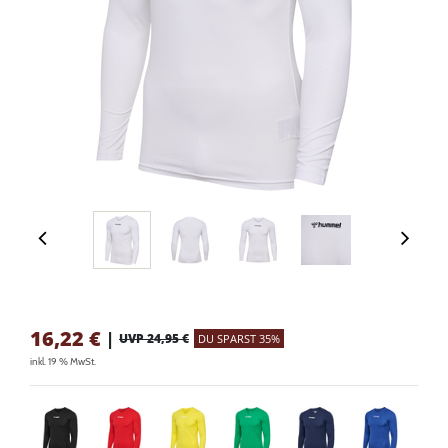
16,22
€
|
UVP 24,95 €
DU SPARST 35%
inkl. 19 % MwSt.