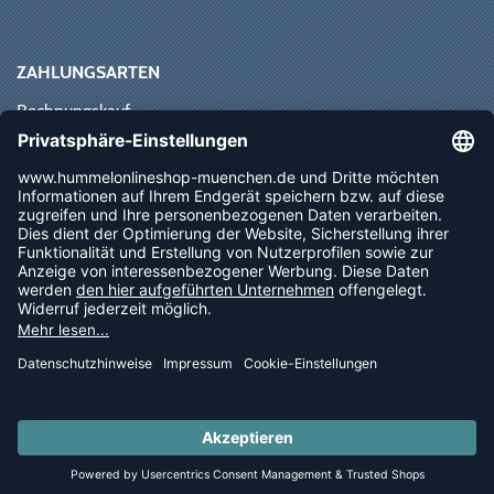
ZAHLUNGSARTEN
Rechnungskauf
Paypal
Kreditkarte
Vorkasse
Sofortüberweisung
NEWSLETTER
FOLLOW US
© 2026 Ballsportdirekt.de GmbH und Co. KG
LAST PIECES: Bekleidung - Spare bis zu 65%