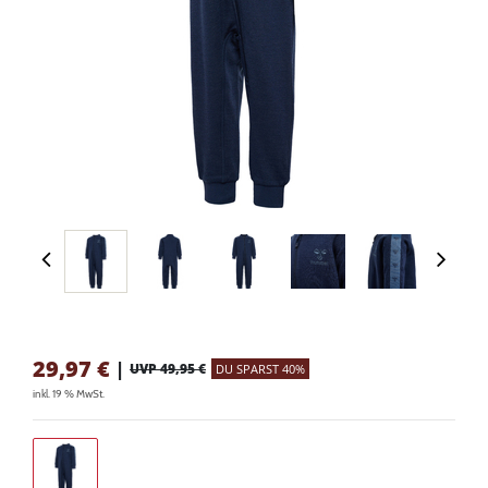
29,97
€
|
UVP 49,95 €
DU SPARST 40%
inkl. 19 % MwSt.