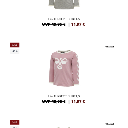
HMLFLIPPER T-SHIRT L/S
UVP 19,95 €
|
11,97
€
SALE
-40%
HMLFLIPPER T-SHIRT L/S
UVP 19,95 €
|
11,97
€
SALE