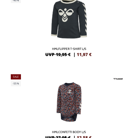
-40%
HMLFLIPPER T-SHIRT L/S
UVP 19,95 €
|
11,97
€
SALE
-55%
HMLCONFETTI BODY L/S
UVP 27,95 €
|
12,58
€