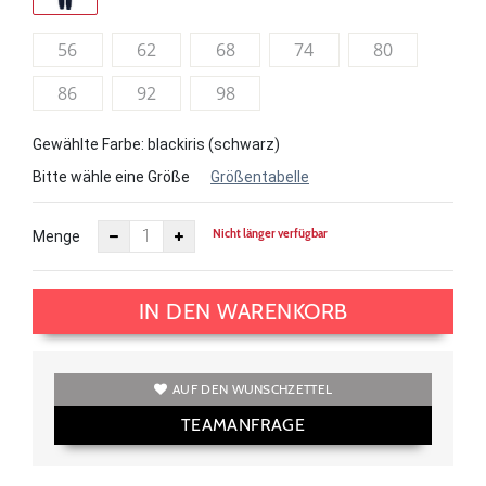
56
62
68
74
80
86
92
98
Gewählte Farbe: blackiris (schwarz)
Bitte wähle eine Größe
Größentabelle
Nicht länger verfügbar
Menge
IN DEN WARENKORB
AUF DEN WUNSCHZETTEL
TEAMANFRAGE