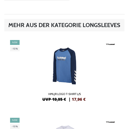
MEHR AUS DER KATEGORIE LONGSLEEVES
NEW
-10%
HMLJR LOGO T-SHIRT L/S
UVP 19,95 €
|
17,96
€
NEW
-10%