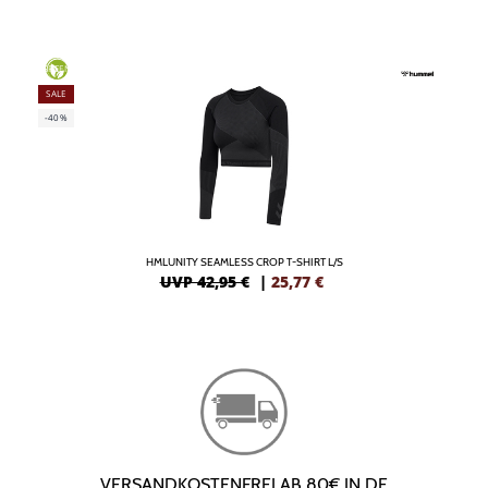
GREEN
SALE
-40%
HMLUNITY SEAMLESS CROP T-SHIRT L/S
UVP 42,95 €
|
25,77
€
VERSANDKOSTENFREI AB 80€ IN DE