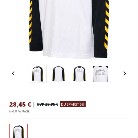
28,45
€
|
UVP 29,95 €
DU SPARST 5%
inkl. 19 % MwSt.