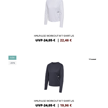
HMLPULSE WORKOUT W T-SHIRT L/S
UVP 24,95 €
|
22,46
€
NEW
-20%
HMLPULSE WORKOUT W T-SHIRT L/S
UVP 24,95 €
|
19,96
€