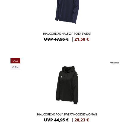
HMLCORE XK HALF ZIP POLY SWEAT
UVP 47,95 €
|
21,58
€
SALE
-55%
HMLCORE XK POLY SWEAT HOODIE WOMAN
UVP 44,95 €
|
20,23
€