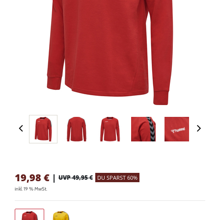
19,98
€
|
UVP 49,95 €
DU SPARST 60%
inkl. 19 % MwSt.