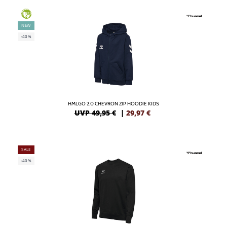
GREEN
NEW
-40%
HMLGO 2.0 CHEVRON ZIP HOODIE KIDS
UVP 49,95 €
|
29,97
€
SALE
-40%