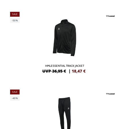
SALE
-50%
HMLESSENTIAL TRACK JACKET
UVP 36,95 €
|
18,47
€
SALE
-40%