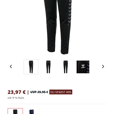
23,97
€
|
UVP 39,95 €
DU SPARST 40%
inkl. 19 % MwSt.