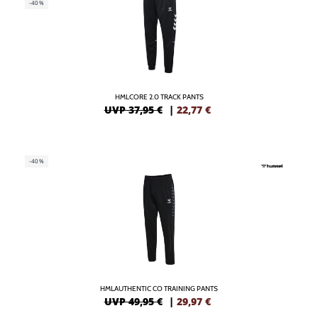
-40%
HMLCORE 2.0 TRACK PANTS
UVP 37,95 €
|
22,77
€
-40%
HMLAUTHENTIC CO TRAINING PANTS
UVP 49,95 €
|
29,97
€