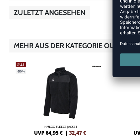
ZULETZT ANGESEHEN
MEHR AUS DER KATEGORIE OUTDOOR
SALE
SALE
-50%
-40%
HMLGO FLEECE JACKET
UVP 64,95 €
|
32,47
€
UV