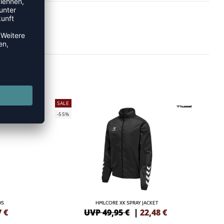
SALE
-55%
DS
HMLCORE XK SPRAY JACKET
7
€
UVP 49,95 €
|
22,48
€