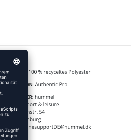
100 % recyceltes Polyester
MATERIAL:
Authentic Pro
KOLLEKTION:
hummel
HERSTELLER:
hummel sport & leisure
Leverkusenstr. 54
22761 Hamburg
E-Mail:
onlinesupportDE@hummel.dk