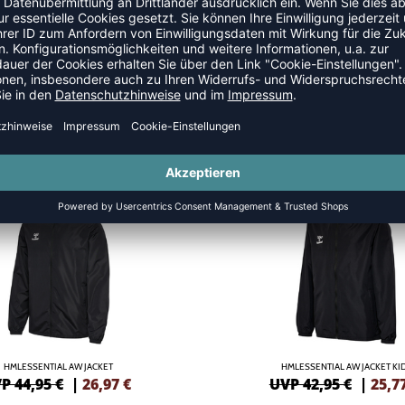
 JACKEN
SALE
-40%
HMLESSENTIAL AW JACKET
HMLESSENTIAL AW JACKET KI
P 44,95 €
|
26,97
€
UVP 42,95 €
|
25,7