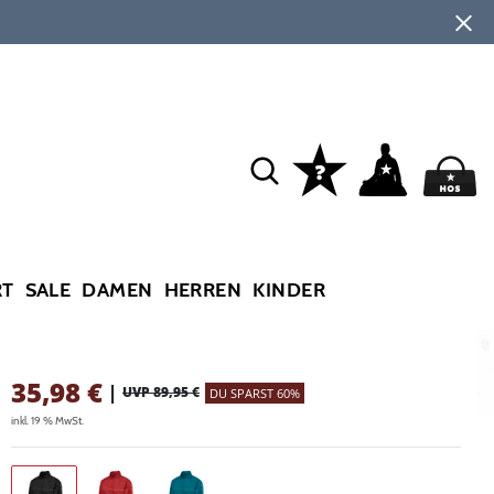
RT
SALE
DAMEN
HERREN
KINDER
35,98
€
|
UVP 89,95 €
DU SPARST 60%
inkl. 19 % MwSt.