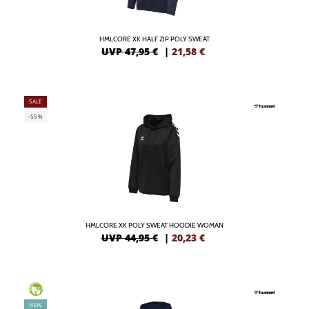
HMLCORE XK HALF ZIP POLY SWEAT
UVP 47,95 €
|
21,58
€
SALE
-55%
HMLCORE XK POLY SWEAT HOODIE WOMAN
UVP 44,95 €
|
20,23
€
GREEN
NEW