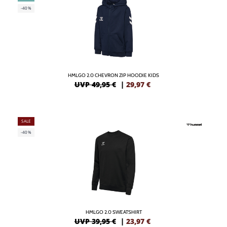
-40%
HMLGO 2.0 CHEVRON ZIP HOODIE KIDS
UVP 49,95 €
|
29,97
€
SALE
-40%
HMLGO 2.0 SWEATSHIRT
UVP 39,95 €
|
23,97
€