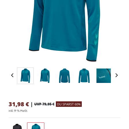
31,98
€
|
UVP 79,95 €
DU SPARST 60%
inkl. 19 % MwSt.