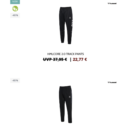
NEW
GREEN
-40%
HMLCORE 2.0 TRACK PANTS
UVP 37,95 €
|
22,77
€
-40%