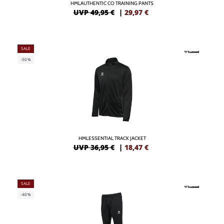
HMLAUTHENTIC CO TRAINING PANTS
UVP 49,95 €
|
29,97
€
SALE
-50%
HMLESSENTIAL TRACK JACKET
UVP 36,95 €
|
18,47
€
SALE
-40%