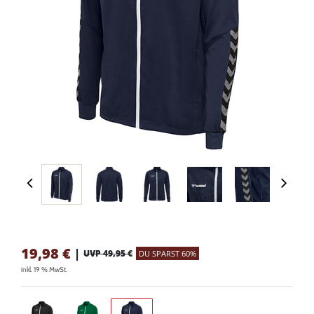
19,98
€
|
UVP 49,95 €
DU SPARST 60%
inkl. 19 % MwSt.