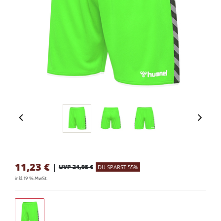
11,23
€
|
UVP 24,95 €
DU SPARST 55%
inkl. 19 % MwSt.