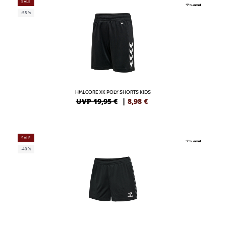
SALE
-55%
HMLCORE XK POLY SHORTS KIDS
UVP 19,95 €
|
8,98
€
SALE
-40%