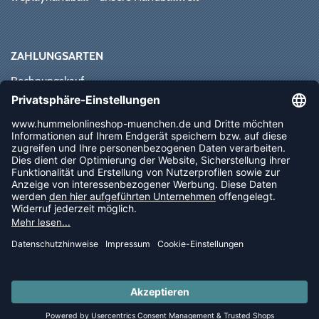
ZAHLUNGSARTEN
Rechnungskauf
Paypal
Kreditkarte
Vorkasse
Sofortüberweisung
NEWSLETTER
FOLLOW US
© 2026 Ballsportdirekt.de GmbH und Co. KG
LAST PIECES: Bekleidung - Spare bis zu 65%