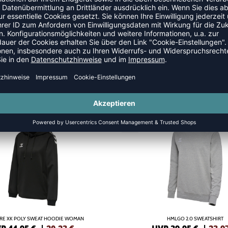
HOODIES
SALE
-40%
RE XK POLY SWEAT HOODIE WOMAN
HMLGO 2.0 SWEATSHIRT