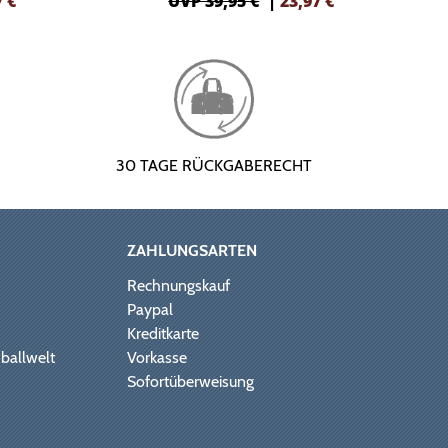
7
€
UVP 39,95 €
|
23,97
€
30 TAGE RÜCKGABERECHT
ZAHLUNGSARTEN
Rechnungskauf
Paypal
Kreditkarte
ballwelt
Vorkasse
Sofortüberweisung