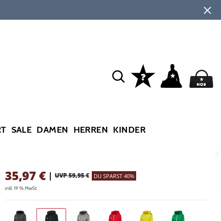
RT
SALE
DAMEN
HERREN
KINDER
35,97
€
|
UVP 59,95 €
DU SPARST 40%
inkl. 19 % MwSt.