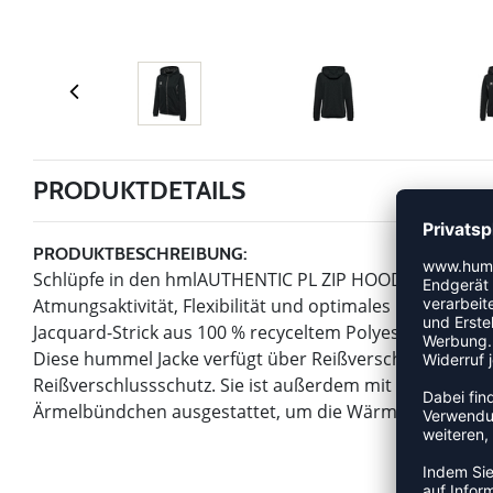
PRODUKTDETAILS
PRODUKTBESCHREIBUNG:
Schlüpfe in den hmlAUTHENTIC PL ZIP HOODIE WOMAN u
Atmungsaktivität, Flexibilität und optimales Feuchti
Jacquard-Strick aus 100 % recyceltem Polyester im Ober
Diese hummel Jacke verfügt über Reißverschlusstaschen
Reißverschlussschutz. Sie ist außerdem mit einer Zugs
Ärmelbündchen ausgestattet, um die Wärme ein- und di