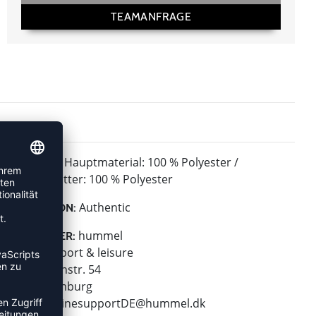
TEAMANFRAGE
Hauptmaterial: 100 % Polyester /
MATERIAL:
Kapuzenfutter: 100 % Polyester
Authentic
KOLLEKTION:
hummel
HERSTELLER:
hummel sport & leisure
Leverkusenstr. 54
22761 Hamburg
E-Mail:
onlinesupportDE@hummel.dk