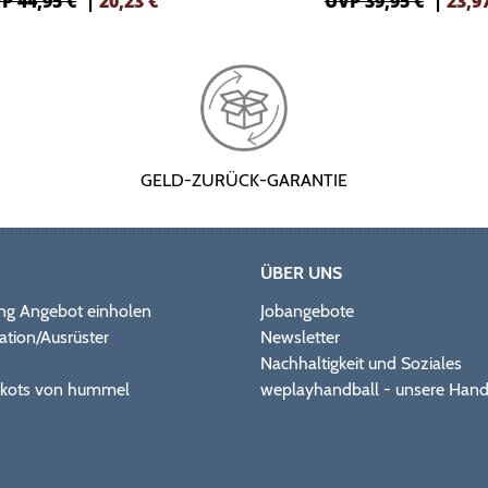
P 44,95 €
|
20,23
€
UVP 39,95 €
|
23,9
GELD-ZURÜCK-GARANTIE
ÜBER UNS
ng Angebot einholen
Jobangebote
ation/Ausrüster
Newsletter
Nachhaltigkeit und Soziales
Trikots von hummel
weplayhandball - unsere Hand