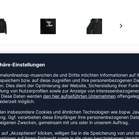
nd genieße seine Vorteile, zu denen hervorragende
gkeitsmanagement gehören. Diese werden durch den
material und ein Mesh-Material im Futter ermöglicht.
 an den Seiten sowie einen zweiteiligen
chnur mit Kordelstoppern in der Kapuze und
e Kälte auszuschließen.