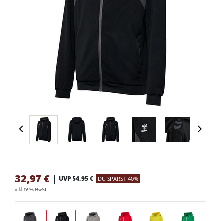
32,97
€
|
UVP 54,95 €
DU SPARST 40%
inkl. 19 % MwSt.