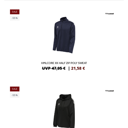
SALE
-55%
HMLCORE XK HALF ZIP POLY SWEAT
UVP 47,95 €
|
21,58
€
SALE
-55%