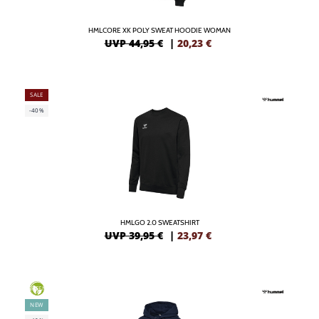
HMLCORE XK POLY SWEAT HOODIE WOMAN
UVP 44,95 €
|
20,23
€
SALE
-40%
HMLGO 2.0 SWEATSHIRT
UVP 39,95 €
|
23,97
€
GREEN
NEW