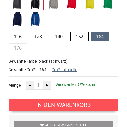
116
128
140
152
164
176
Gewählte Farbe: black (schwarz)
Gewählte Größe:
164
Größentabelle
Versandfertig in 2 Werktagen
Menge
IN DEN WARENKORB
AUF DEN WUNSCHZETTEL