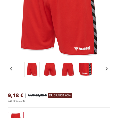
9,18
€
|
UVP 22,95 €
DU SPARST 60%
inkl. 19 % MwSt.