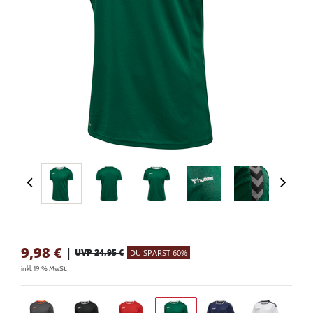
9,98
€
|
UVP 24,95 €
DU SPARST 60%
inkl. 19 % MwSt.