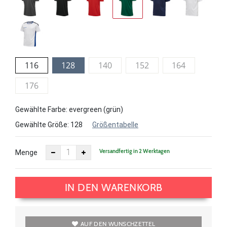
116
128
140
152
164
176
Gewählte Farbe: evergreen (grün)
Gewählte Größe:
128
Größentabelle
Versandfertig in 2 Werktagen
Menge
IN DEN WARENKORB
AUF DEN WUNSCHZETTEL