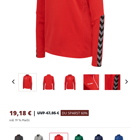
19,18
€
|
UVP 47,95 €
DU SPARST 60%
inkl. 19 % MwSt.