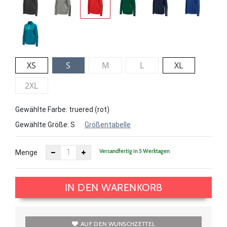
XS
S
M
L
XL
2XL
Gewählte Farbe: truered (rot)
Gewählte Größe:
S
Größentabelle
Versandfertig in 5 Werktagen
Menge
IN DEN WARENKORB
AUF DEN WUNSCHZETTEL