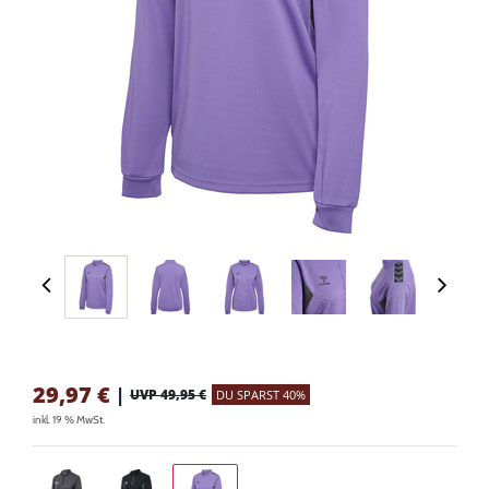
29,97
€
|
UVP 49,95 €
DU SPARST 40%
inkl. 19 % MwSt.