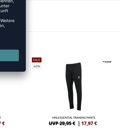
SALE
-40%
T
HMLESSENTIAL TRAINING PANTS
7
€
UVP 29,95 €
|
17,97
€