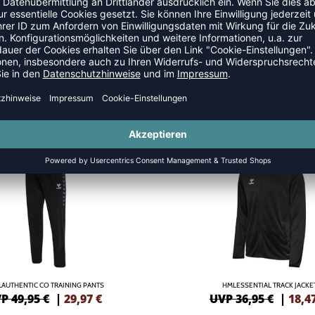
SANZÜGE
SALE
-50%
AUTHENTIC CO TRAINING PANTS
HMLESSENTIAL TRACK JACKE
P 49,95 €
|
29,97
€
UVP 36,95 €
|
18,4