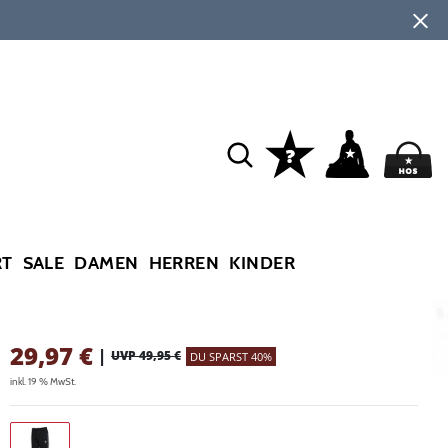
RT
SALE
DAMEN
HERREN
KINDER
29,97
€
|
UVP 49,95 €
DU SPARST 40%
inkl. 19 % MwSt.