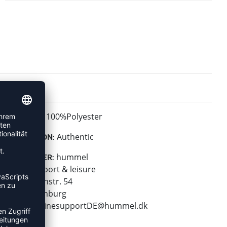
100%Polyester
MATERIAL:
Authentic
KOLLEKTION:
hummel
HERSTELLER:
hummel sport & leisure
Leverkusenstr. 54
22761 Hamburg
E-Mail:
onlinesupportDE@hummel.dk