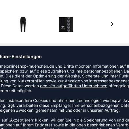
 Sweatstoff gefertigt, der für ein trockenes und
ivität eignet. Sie verfügt außerdem über eine Zugschnur
t. Neben den seitlichen Taschen präsentiert diese hummel
in gedrucktes Logo für ein stylishes Finish.