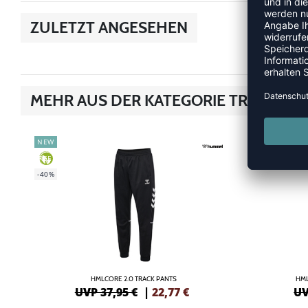
ZULETZT ANGESEHEN
MEHR AUS DER KATEGORIE TRAINING
NEW
-40%
GREEN
-40%
HMLCORE 2.0 TRACK PANTS
HML
UVP 37,95 €
|
22,77
€
UV