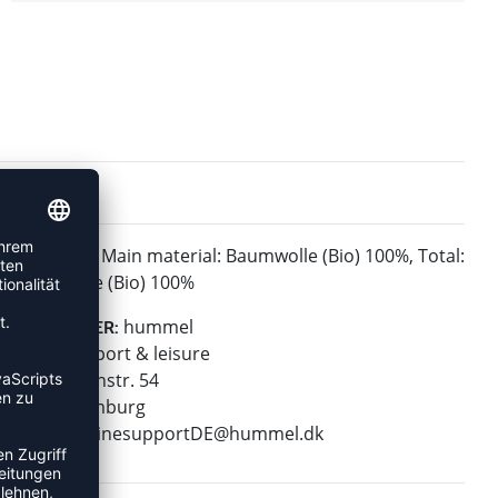
Main material: Baumwolle (Bio) 100%, Total:
MATERIAL:
Baumwolle (Bio) 100%
hummel
HERSTELLER:
hummel sport & leisure
Leverkusenstr. 54
22761 Hamburg
E-Mail:
onlinesupportDE@hummel.dk