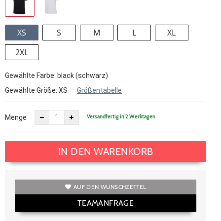
XS
S
M
L
XL
2XL
Gewählte Farbe: black (schwarz)
Gewählte Größe:
XS
Größentabelle
Versandfertig in 2 Werktagen
Menge
IN DEN WARENKORB
AUF DEN WUNSCHZETTEL
TEAMANFRAGE