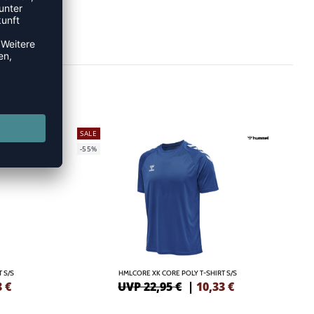
SALE
-55%
 S/S
HMLCORE XK CORE POLY T-SHIRT S/S
3
€
UVP 22,95 €
|
10,33
€