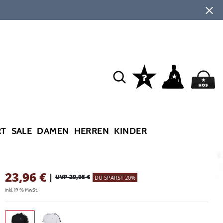
RT
SALE
DAMEN
HERREN
KINDER
23,96
€
|
UVP 29,95 €
DU SPARST 20%
inkl. 19 % MwSt.