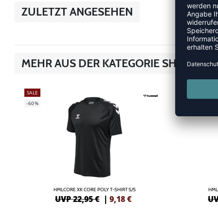
ZULETZT ANGESEHEN
MEHR AUS DER KATEGORIE SHIRTS
SALE
SALE
-60%
-55%
HMLCORE XK CORE POLY T-SHIRT S/S
HML
UVP 22,95 €
|
9,18
€
UV