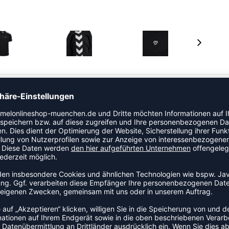
sform und kurze Ärmel. Es ist aus weichem Jersey für
ges Chevron-Band an den Schultern und Ärmeln sowie ein