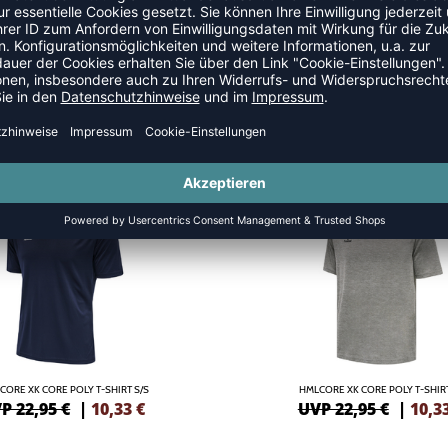
SALE
-55%
CORE XK CORE POLY T-SHIRT S/S
HMLCORE XK CORE POLY T-SHIRT
P 22,95 €
|
10,33
€
UVP 22,95 €
|
10,3