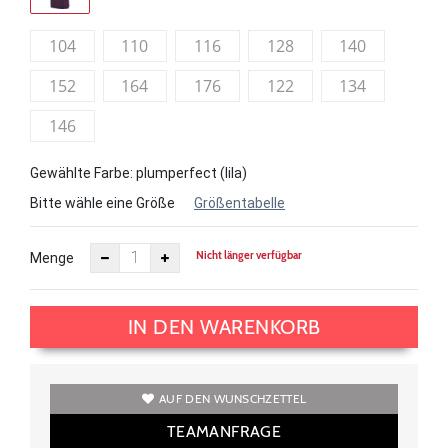
104
110
116
128
140
152
164
176
122
134
146
Gewählte Farbe: plumperfect (lila)
Bitte wähle eine Größe
Größentabelle
Nicht länger verfügbar
Menge
IN DEN WARENKORB
AUF DEN WUNSCHZETTEL
TEAMANFRAGE