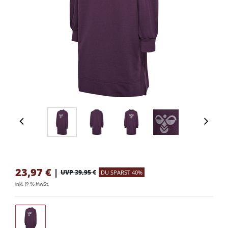
23,97
€
|
UVP 39,95 €
DU SPARST 40%
inkl. 19 % MwSt.