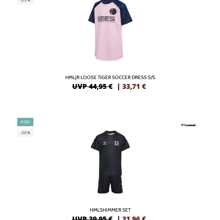
HMLJR LOOSE TIGER SOCCER DRESS S/S
UVP 44,95 €
|
33,71
€
NEW
-20%
HMLSHIMMER SET
UVP 39,95 €
|
31,96
€