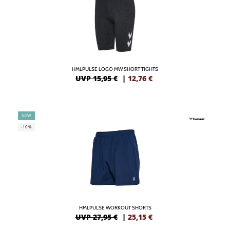
HMLPULSE LOGO MW SHORT TIGHTS
UVP 15,95 €
|
12,76
€
NEW
-10%
HMLPULSE WORKOUT SHORTS
UVP 27,95 €
|
25,15
€