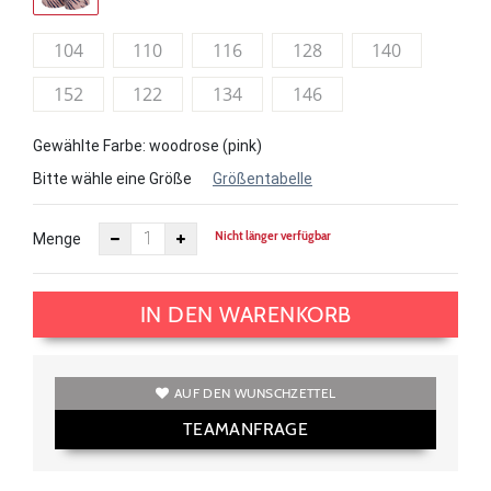
104
110
116
128
140
152
122
134
146
Gewählte Farbe: woodrose (pink)
Bitte wähle eine Größe
Größentabelle
Nicht länger verfügbar
Menge
IN DEN WARENKORB
AUF DEN WUNSCHZETTEL
TEAMANFRAGE