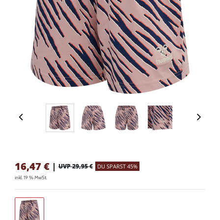
16,47
€
|
UVP 29,95 €
DU SPARST 45%
inkl. 19 % MwSt.