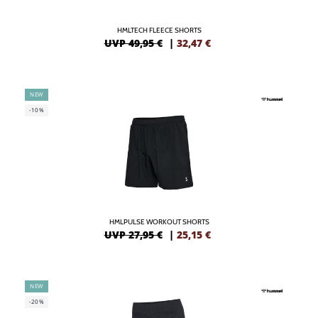
HMLTECH FLEECE SHORTS
UVP 49,95 €
|
32,47
€
NEW
-10%
HMLPULSE WORKOUT SHORTS
UVP 27,95 €
|
25,15
€
NEW
-20%