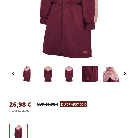
26,98
€
|
UVP 59,95 €
DU SPARST 55%
inkl. 19 % MwSt.