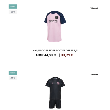
NEW
-25%
HMLJR LOOSE TIGER SOCCER DRESS S/S
UVP 44,95 €
|
33,71
€
NEW
-20%