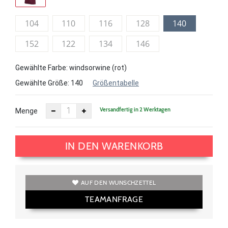
104
110
116
128
140
152
122
134
146
Gewählte Farbe: windsorwine (rot)
Gewählte Größe:
140
Größentabelle
Versandfertig in 2 Werktagen
Menge
IN DEN WARENKORB
AUF DEN WUNSCHZETTEL
TEAMANFRAGE