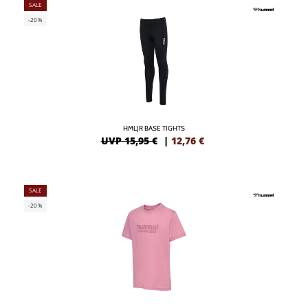
SALE
-20%
HMLJR BASE TIGHTS
UVP 15,95 €
|
12,76
€
SALE
-20%