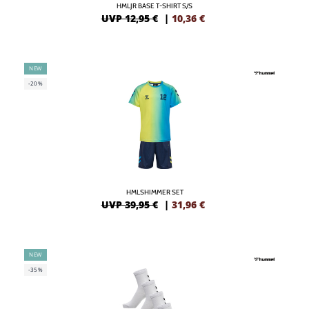
HMLJR BASE T-SHIRT S/S
UVP 12,95 €
|
10,36
€
NEW
-20%
HMLSHIMMER SET
UVP 39,95 €
|
31,96
€
NEW
-35%