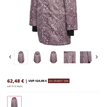
62,48
€
|
UVP 124,95 €
DU SPARST 50%
inkl. 19 % MwSt.