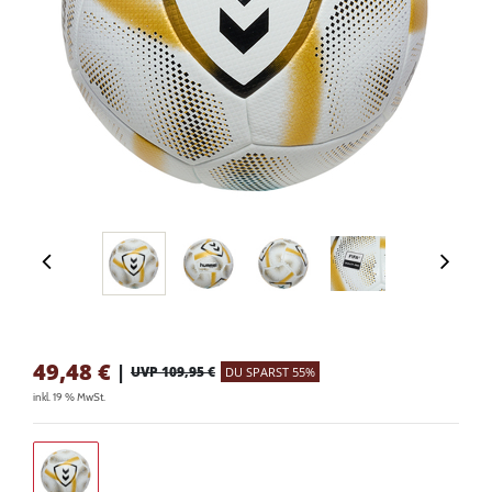
49,48
€
|
UVP 109,95 €
DU SPARST 55%
inkl. 19 % MwSt.