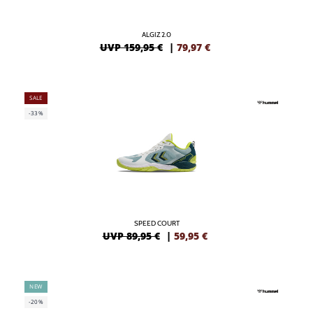
ALGIZ 2.0
UVP 159,95 €
|
79,97
€
SALE
-33%
SPEED COURT
UVP 89,95 €
|
59,95
€
NEW
-20%