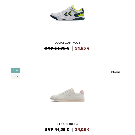
COURT CONTROL II
UVP 64,95 €
|
51,95
€
NEW
-22%
COURT LINE BA
UVP 44,95 €
|
34,95
€