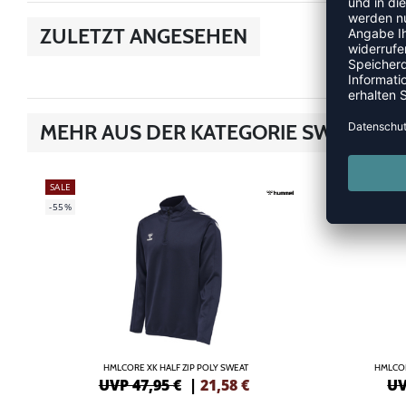
ZULETZT ANGESEHEN
MEHR AUS DER KATEGORIE SWEATS/
SALE
SALE
-55%
-55%
HMLCORE XK HALF ZIP POLY SWEAT
HMLCO
UVP 47,95 €
|
21,58
€
UV