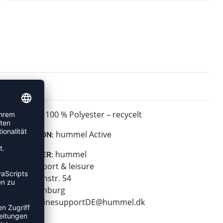
100 % Polyester – recycelt
MATERIAL:
hummel Active
KOLLEKTION:
hummel
HERSTELLER:
hummel sport & leisure
Leverkusenstr. 54
22761 Hamburg
E-Mail:
onlinesupportDE@hummel.dk