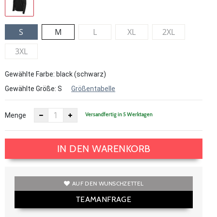
S
M
L
XL
2XL
3XL
Gewählte Farbe: black (schwarz)
Gewählte Größe:
S
Größentabelle
Versandfertig in 5 Werktagen
Menge
IN DEN WARENKORB
AUF DEN WUNSCHZETTEL
TEAMANFRAGE