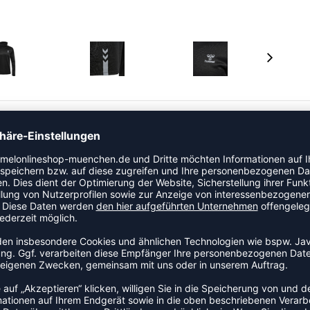
berteil, das sich ideal für jedes Training eignet.
ebürsteter Rückseite und geripptem Stoff am Einsatz
ekomfort. Die langen Ärmel und der Rollkragen bieten
ie kultigen Winkel es ebenso stylish wie praktisch