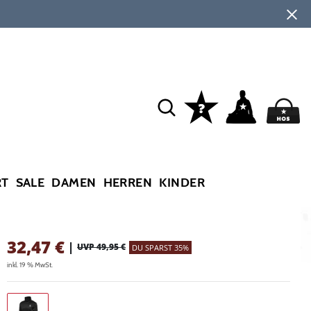
RT
SALE
DAMEN
HERREN
KINDER
32,47
€
|
UVP 49,95 €
DU SPARST 35%
inkl. 19 % MwSt.