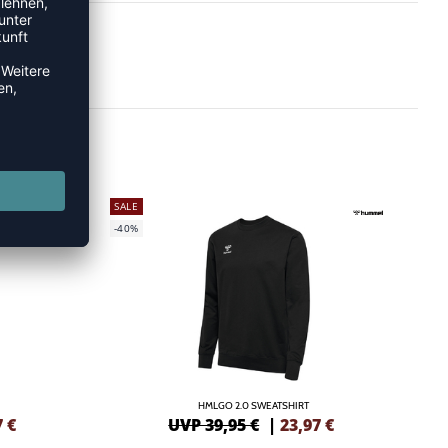
SALE
-40%
HMLGO 2.0 SWEATSHIRT
7
€
UVP 39,95 €
|
23,97
€