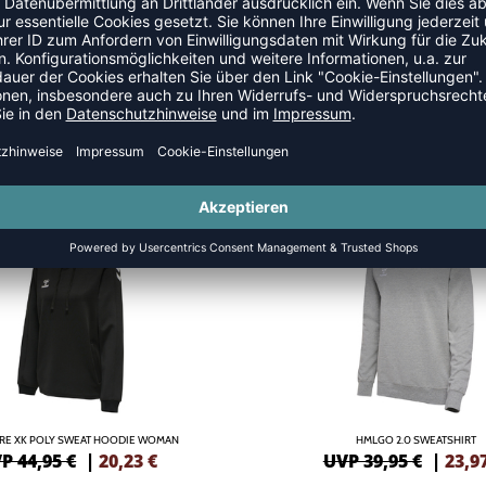
HOODIES
SALE
-40%
RE XK POLY SWEAT HOODIE WOMAN
HMLGO 2.0 SWEATSHIRT
P 44,95 €
|
20,23
€
UVP 39,95 €
|
23,9