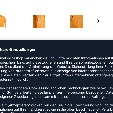
erfähigem Interlock-Stoff. Er verfügt über einen kurzen
Technologie sorgt dafür, dass du dich bei jeder
edruckte hummel Winkel auf der Brust und den Ärmeln