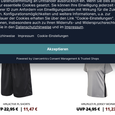
SALE
-55%
HMLACTIVE PL SHORTS
HMLMULTI PL JERSEY WOMA
P 22,95 €
|
11,47
€
UVP 24,95 €
|
11,2