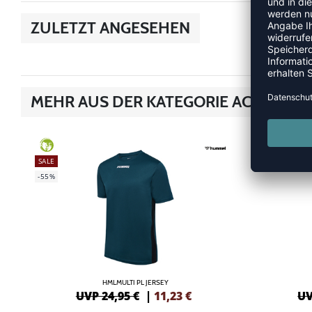
ZULETZT ANGESEHEN
MEHR AUS DER KATEGORIE ACTIVE
SALE
GREEN
-50%
SALE
-55%
HMLMULTI PL JERSEY
UVP 24,95 €
|
11,23
€
UV