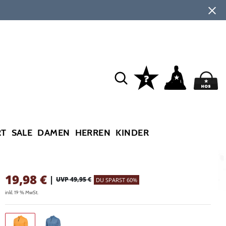
RT
SALE
DAMEN
HERREN
KINDER
19,98
€
|
UVP 49,95 €
DU SPARST 60%
inkl. 19 % MwSt.