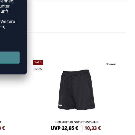
SALE
-55%
N
HMLMULTI PL SHORTS WOMAN
3
€
UVP 22,95 €
|
10,33
€