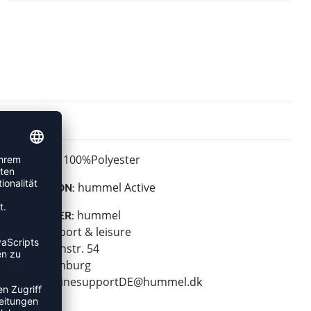
100%Polyester
MATERIAL:
hummel Active
KOLLEKTION:
hummel
HERSTELLER:
hummel sport & leisure
Leverkusenstr. 54
22761 Hamburg
E-Mail:
onlinesupportDE@hummel.dk