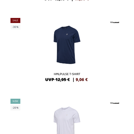
SALE
-30%
HMLPULSE T-SHIRT
UVP 12,95 €
|
9,06
€
NEW
-20%