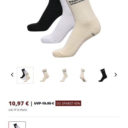
10,97
€
|
UVP 19,95 €
DU SPARST 45%
inkl. 19 % MwSt.