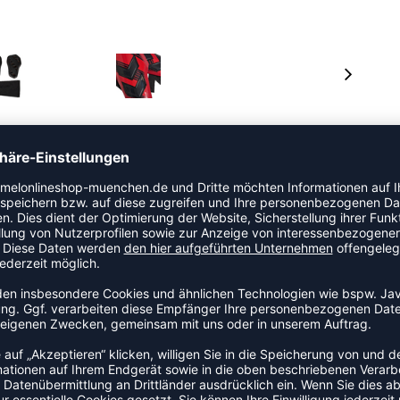
lexible, leichte Schale, die sich perfekt an die Form
Schaumstoff für maximale Stoßdämpfung bei rauen
den Halt der Schienbeinschoner. Unsere