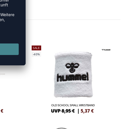
SALE
-40%
OLD SCHOOL SMALL WRISTBAND
€
UVP 8,95 €
|
5,37
€