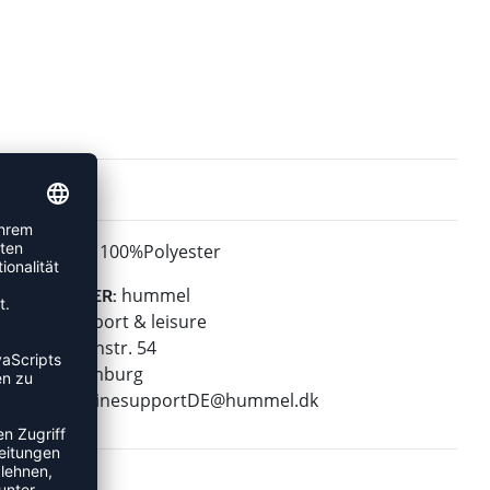
100%Polyester
MATERIAL:
hummel
HERSTELLER:
hummel sport & leisure
Leverkusenstr. 54
22761 Hamburg
E-Mail:
onlinesupportDE@hummel.dk