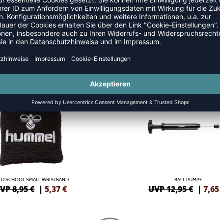
S
SALE
-41%
LD SCHOOL SMALL WRISTBAND
BALL PUMPE
VP 8,95 €
|
5,37
€
UVP 12,95 €
|
7,65