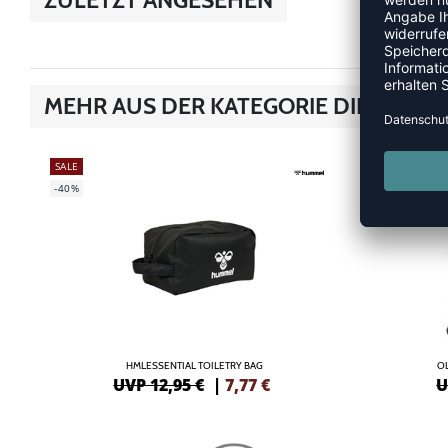
MEHR AUS DER KATEGORIE DIES & DA
SALE
SALE
-40%
-40%
HMLESSENTIAL TOILETRY BAG
O
UVP 12,95 €
|
7,77
€
U