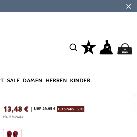
RT
SALE
DAMEN
HERREN
KINDER
13,48
€
|
UVP 29,95 €
DU SPARST 55%
inkl. 19 % MwSt.