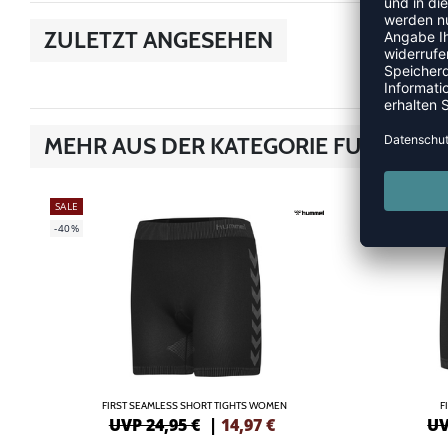
ZULETZT ANGESEHEN
MEHR AUS DER KATEGORIE FUNKTIO
SALE
SALE
-40%
-40%
FIRST SEAMLESS SHORT TIGHTS WOMEN
F
UVP 24,95 €
|
14,97
€
UV