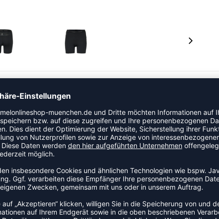
PERFORMANCE WOMAN HIPSTER erwarten können, mit null
nbein und unteren Rückeneinsätzen für maximale
 elastischen Taillenbund.