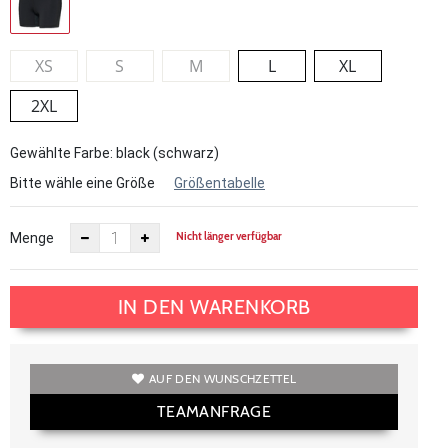
XS
S
M
L
XL
2XL
Gewählte Farbe: black (schwarz)
Bitte wähle eine Größe
Größentabelle
Nicht länger verfügbar
Menge
IN DEN WARENKORB
AUF DEN WUNSCHZETTEL
TEAMANFRAGE