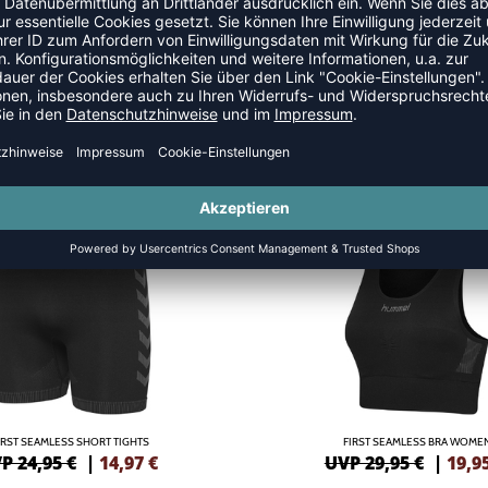
NSKLEIDUNG
SALE
-33%
IRST SEAMLESS SHORT TIGHTS
FIRST SEAMLESS BRA WOME
P 24,95 €
|
14,97
€
UVP 29,95 €
|
19,9