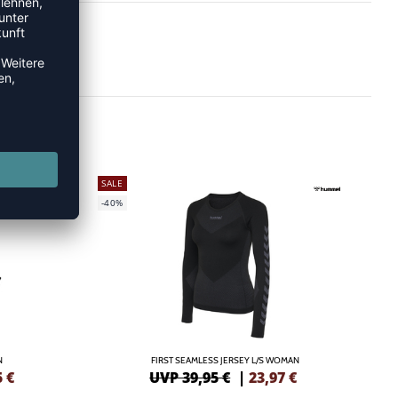
SALE
-40%
N
FIRST SEAMLESS JERSEY L/S WOMAN
5
€
UVP 39,95 €
|
23,97
€