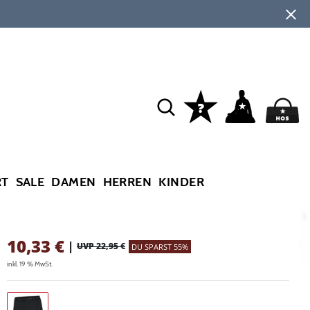
RT
SALE
DAMEN
HERREN
KINDER
10,33
€
|
UVP 22,95 €
DU SPARST 55%
inkl. 19 % MwSt.