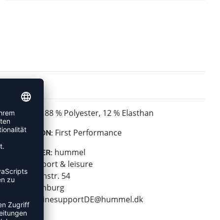
88 % Polyester, 12 % Elasthan
MATERIAL:
First Performance
KOLLEKTION:
hummel
HERSTELLER:
hummel sport & leisure
Leverkusenstr. 54
22761 Hamburg
E-Mail:
onlinesupportDE@hummel.dk