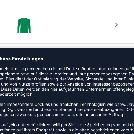
ummel® HML FIRST PERFORMANCE KIDS JERSEY L / S zu
 im Hinblick auf Leistung und Perfektion
meinsätze für optimale Beweglichkeit.