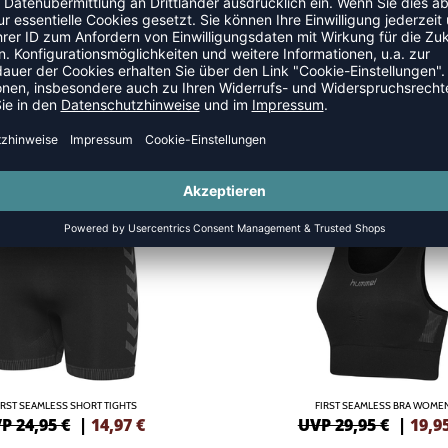
NSKLEIDUNG
SALE
-33%
IRST SEAMLESS SHORT TIGHTS
FIRST SEAMLESS BRA WOME
P 24,95 €
|
14,97
€
UVP 29,95 €
|
19,9