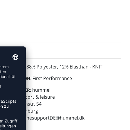
88% Polyester, 12% Elasthan - KNIT
MATERIAL:
First Performance
KOLLEKTION:
hummel
HERSTELLER:
hummel sport & leisure
Leverkusenstr. 54
22761 Hamburg
E-Mail:
onlinesupportDE@hummel.dk