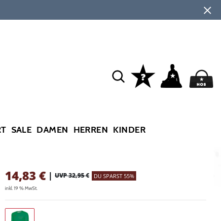
RT
SALE
DAMEN
HERREN
KINDER
14,83
€
|
UVP 32,95 €
DU SPARST 55%
inkl. 19 % MwSt.