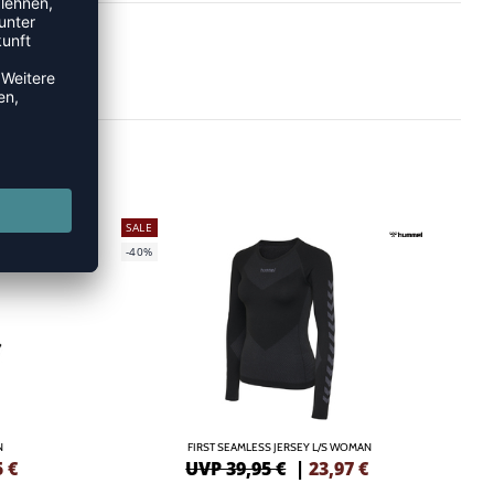
SALE
-40%
N
FIRST SEAMLESS JERSEY L/S WOMAN
5
€
UVP 39,95 €
|
23,97
€