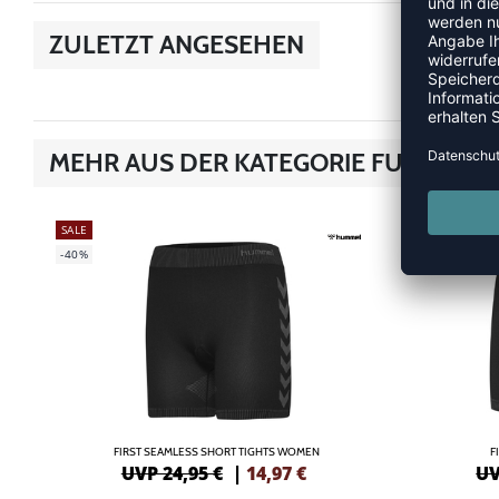
ZULETZT ANGESEHEN
MEHR AUS DER KATEGORIE FUNKTIO
SALE
SALE
-40%
-40%
FIRST SEAMLESS SHORT TIGHTS WOMEN
F
UVP 24,95 €
|
14,97
€
UV