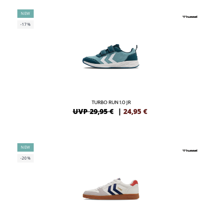
NEW
-17%
TURBO RUN 1.0 JR
UVP 29,95 €
|
24,95
€
NEW
-20%