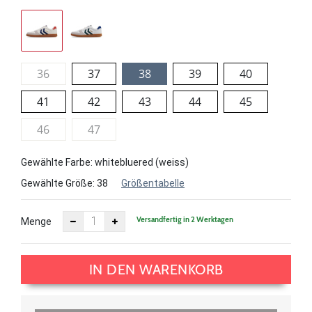
36
37
38
39
40
41
42
43
44
45
46
47
Gewählte Farbe: whitebluered (weiss)
Gewählte Größe:
38
Größentabelle
Versandfertig in 2 Werktagen
Menge
IN DEN WARENKORB