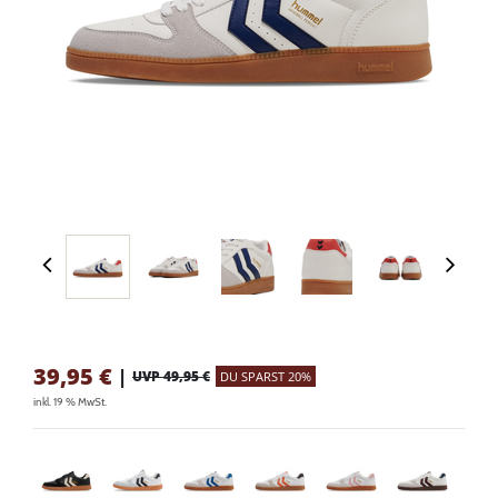
39,95
€
|
UVP 49,95 €
DU SPARST 20%
inkl. 19 % MwSt.