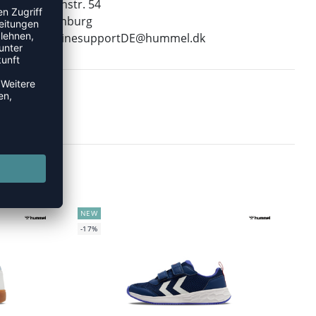
Leverkusenstr. 54
22761 Hamburg
E-Mail:
onlinesupportDE@hummel.dk
NEW
-17%