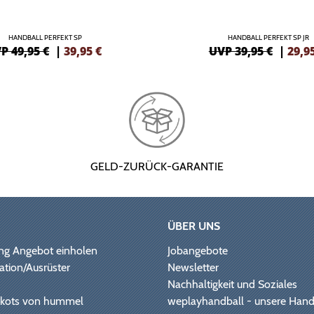
HANDBALL PERFEKT SP
HANDBALL PERFEKT SP JR
P 49,95 €
|
39,95
€
UVP 39,95 €
|
29,9
GELD-ZURÜCK-GARANTIE
ÜBER UNS
ng Angebot einholen
Jobangebote
ation/Ausrüster
Newsletter
Nachhaltigkeit und Soziales
Trikots von hummel
weplayhandball - unsere Hand