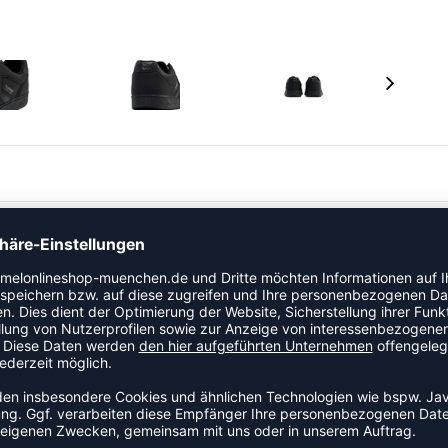
sthetik auf die Straße, inspiriert von einem
te TPR-Außensohle sorgt für Flexibilität und Grip und
ischen Chevrons auf dem Schaft verleihen ihm ein