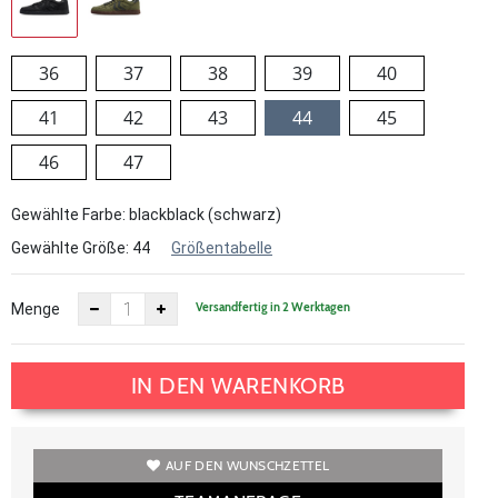
36
37
38
39
40
41
42
43
44
45
46
47
Gewählte Farbe: blackblack (schwarz)
Gewählte Größe:
44
Größentabelle
Versandfertig in 2 Werktagen
Menge
IN DEN WARENKORB
AUF DEN WUNSCHZETTEL