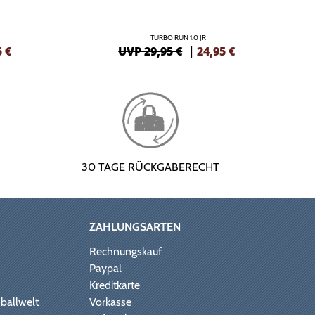
TURBO RUN 1.0 JR
5
€
UVP 29,95 €
|
24,95
€
30 TAGE RÜCKGABERECHT
ZAHLUNGSARTEN
Rechnungskauf
Paypal
Kreditkarte
ballwelt
Vorkasse