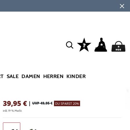
RT
SALE
DAMEN
HERREN
KINDER
39,95
€
|
UVP 49,95 €
DU SPARST 20%
inkl. 19 % MwSt.