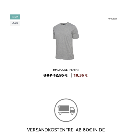
NEW
-20%
HMLPULSE T-SHIRT
UVP 12,95 €
|
10,36
€
VERSANDKOSTENFREI AB 80€ IN DE