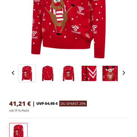
41,21
€
|
UVP 54,95 €
DU SPARST 25%
inkl. 19 % MwSt.