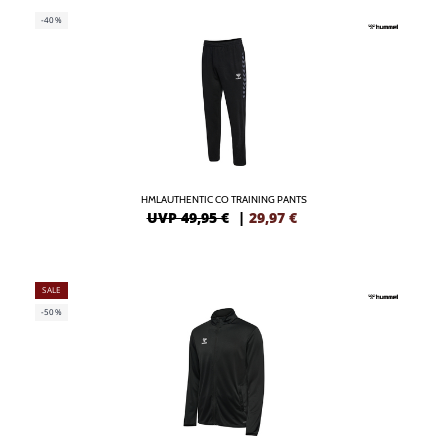
-40%
HMLAUTHENTIC CO TRAINING PANTS
UVP 49,95 €
|
29,97
€
SALE
-50%