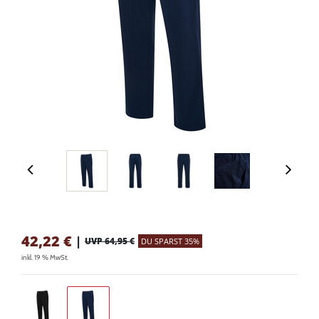
42,22
€
|
UVP 64,95 €
DU SPARST 35%
inkl. 19 % MwSt.