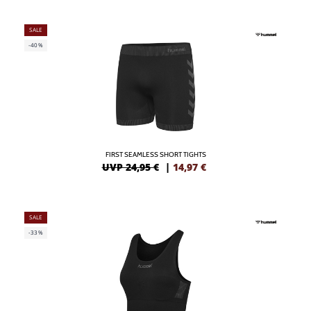
SALE
-40%
FIRST SEAMLESS SHORT TIGHTS
UVP 24,95 €
|
14,97
€
SALE
-33%