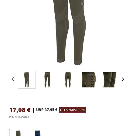
17,08
€
|
UVP 37,95 €
DU SPARST 55%
inkl. 19 % MwSt.