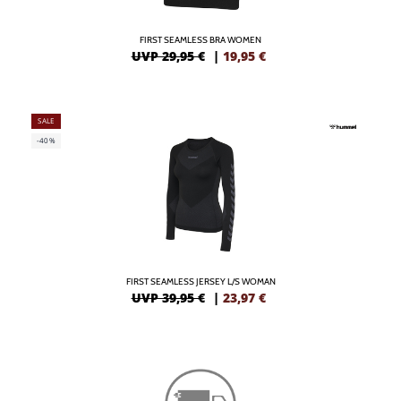
FIRST SEAMLESS BRA WOMEN
UVP 29,95 €
|
19,95
€
SALE
-40%
FIRST SEAMLESS JERSEY L/S WOMAN
UVP 39,95 €
|
23,97
€