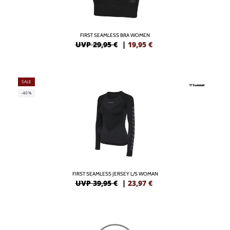
FIRST SEAMLESS BRA WOMEN
UVP 29,95 €
|
19,95
€
SALE
-40%
FIRST SEAMLESS JERSEY L/S WOMAN
UVP 39,95 €
|
23,97
€