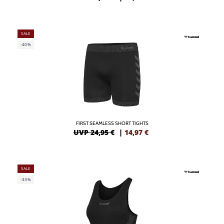
SALE
-40%
FIRST SEAMLESS SHORT TIGHTS
UVP 24,95 €
|
14,97
€
SALE
-33%