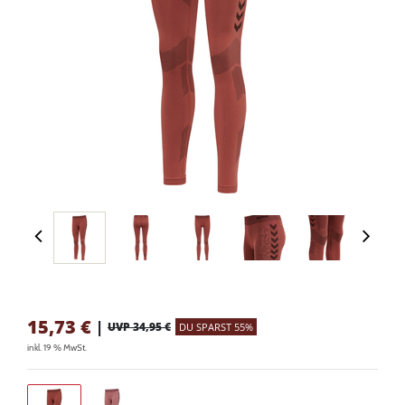
15,73
€
|
UVP 34,95 €
DU SPARST 55%
inkl. 19 % MwSt.