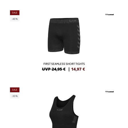
SALE
-40%
FIRST SEAMLESS SHORT TIGHTS
UVP 24,95 €
|
14,97
€
SALE
-33%