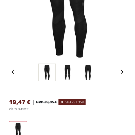
19,47
€
|
UVP 29,95 €
DU SPARST 35%
inkl. 19 % MwSt.