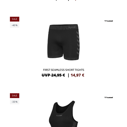
SALE
-40%
FIRST SEAMLESS SHORT TIGHTS
UVP 24,95 €
|
14,97
€
SALE
-33%