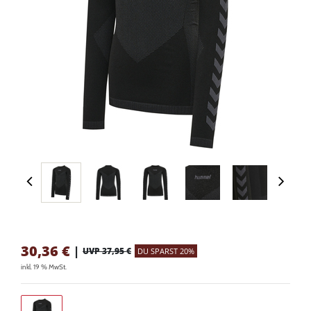
30,36
€
|
UVP 37,95 €
DU SPARST 20%
inkl. 19 % MwSt.