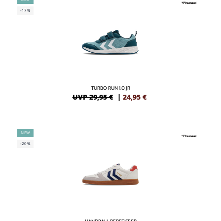
-17%
TURBO RUN 1.0 JR
UVP 29,95 €
|
24,95
€
NEW
-20%