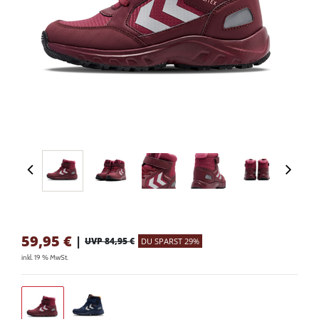
59,95
€
|
UVP 84,95 €
DU SPARST 29%
inkl. 19 % MwSt.