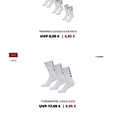
TRAININGS SOCKEN (3-ER PACK)
UVP 9,95 €
|
4,95
€
SALE
-45%
FUNDAMENTAL 3-PACK SOCK
UVP 17,95 €
|
9,95
€