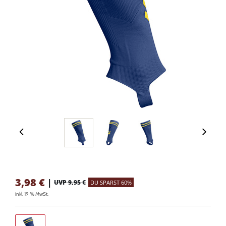
3,98
€
|
UVP 9,95 €
DU SPARST 60%
inkl. 19 % MwSt.