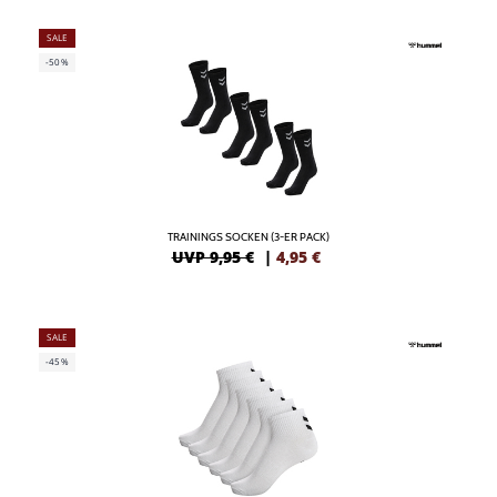
SALE
-50%
TRAININGS SOCKEN (3-ER PACK)
UVP 9,95 €
|
4,95
€
SALE
-45%