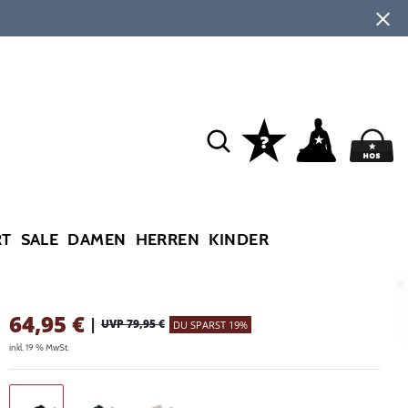
RT
SALE
DAMEN
HERREN
KINDER
64,95
€
|
UVP 79,95 €
DU SPARST 19%
inkl. 19 % MwSt.