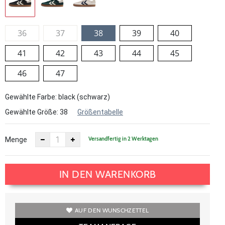
36
37
38
39
40
41
42
43
44
45
46
47
Gewählte Farbe: black (schwarz)
Gewählte Größe:
38
Größentabelle
Versandfertig in 2 Werktagen
Menge
IN DEN WARENKORB
AUF DEN WUNSCHZETTEL