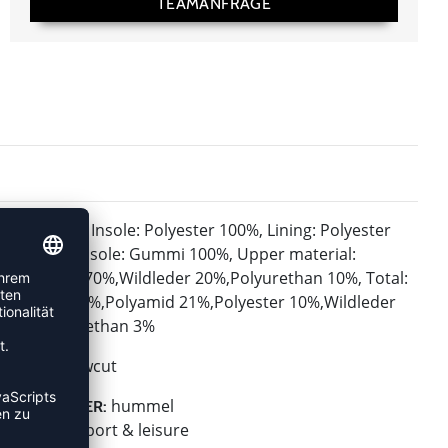
TEAMANFRAGE
Insole: Polyester 100%, Lining: Polyester
MATERIAL:
100%, Out sole: Gummi 100%, Upper material:
Polyamid 70%,Wildleder 20%,Polyurethan 10%, Total:
Gummi 60%,Polyamid 21%,Polyester 10%,Wildleder
6%,Polyurethan 3%
Lowcut
HÖHE:
hummel
HERSTELLER:
hummel sport & leisure