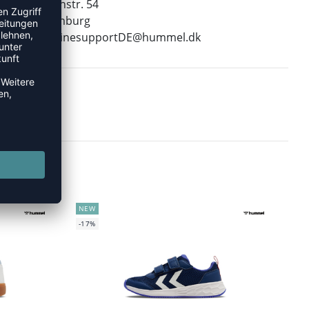
Leverkusenstr. 54
22761 Hamburg
E-Mail:
onlinesupportDE@hummel.dk
NEW
-17%