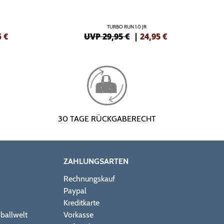
TURBO RUN 1.0 JR
5
€
UVP 29,95 €
|
24,95
€
30 TAGE RÜCKGABERECHT
ZAHLUNGSARTEN
Rechnungskauf
Paypal
Kreditkarte
ballwelt
Vorkasse