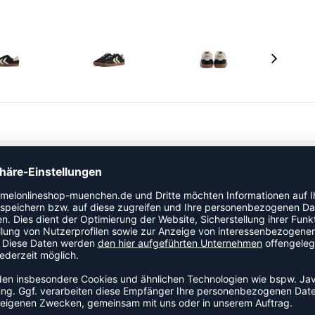
sikers aus den 80er Jahren. Er bietet dank einer
h mehr Tragekomfort, Flexibilität und Halt. Die Retro-
hen Winkel von hummel runden das Design ab und die
it und Strapazierfähigkeit.