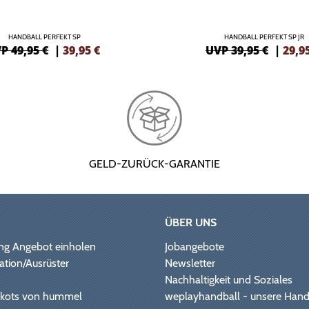
HANDBALL PERFEKT SP
HANDBALL PERFEKT SP JR
P 49,95 €
|
39,95
€
UVP 39,95 €
|
29,9
GELD-ZURÜCK-GARANTIE
ÜBER UNS
ng Angebot einholen
Jobangebote
ation/Ausrüster
Newsletter
Nachhaltigkeit und Soziales
Trikots von hummel
weplayhandball - unsere Hand