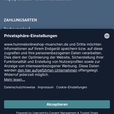
ZAHLUNGSARTEN
Rechnungskauf
Paypal
Kreditkarte
Vorkasse
Sofortüberweisung
NEWSLETTER
FOLLOW US
© 2026 Ballsportdirekt.de GmbH und Co. KG
LAST PIECES: Bekleidung - Spare bis zu 65%