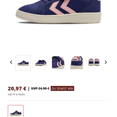
20,97
€
|
UVP 34,95 €
DU SPARST 40%
inkl. 19 % MwSt.