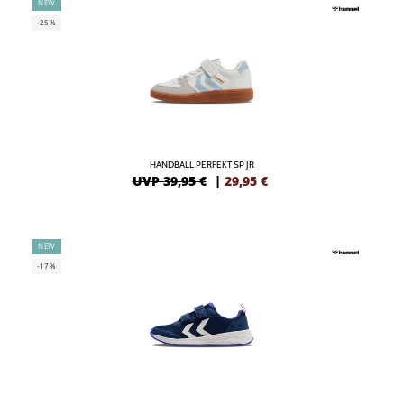
NEW
-25%
HANDBALL PERFEKT SP JR
UVP 39,95 €
|
29,95
€
NEW
-17%