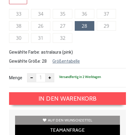
33
34
35
36
37
38
26
27
28
29
30
31
32
Gewählte Farbe: astralaura (pink)
Gewählte Größe:
28
Größentabelle
Versandfertig in 2 Werktagen
Menge
IN DEN WARENKORB
AUF DEN WUNSCHZETTEL
TEAMANFRAGE