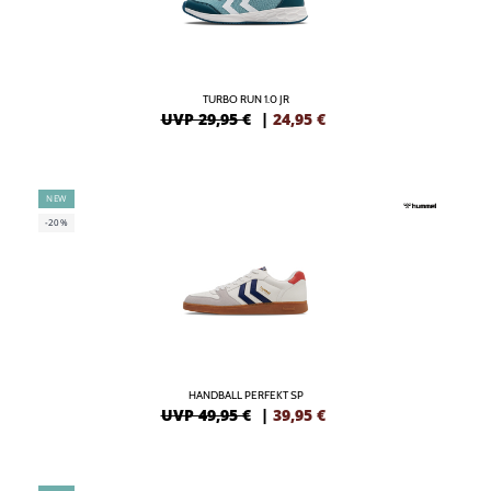
TURBO RUN 1.0 JR
UVP 29,95 €
|
24,95
€
NEW
-20%
HANDBALL PERFEKT SP
UVP 49,95 €
|
39,95
€