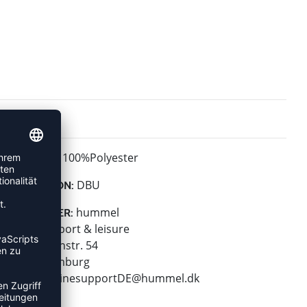
100%Polyester
MATERIAL:
DBU
KOLLEKTION:
hummel
HERSTELLER:
hummel sport & leisure
Leverkusenstr. 54
22761 Hamburg
E-Mail:
onlinesupportDE@hummel.dk