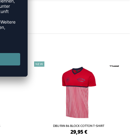
NEW
S
DBU FAN 86 BLOCK COTTON T-SHIRT
29,95
€