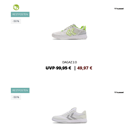
GREEN
RESTPOSTEN
-50%
DAGAZ 2.0
UVP 99,95 €
|
49,97
€
RESTPOSTEN
-50%