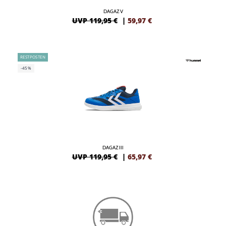
DAGAZ V
UVP 119,95 €
|
59,97
€
RESTPOSTEN
-45%
DAGAZ III
UVP 119,95 €
|
65,97
€