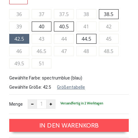
36
37
37.5
38
38.5
39
40
40.5
41
42
42.5
43
44
44.5
45
46
46.5
47
48
48.5
49.5
51
Gewählte Farbe: spectrumblue (blau)
Gewählte Größe:
42.5
Größentabelle
Versandfertig in 2 Werktagen
Menge
IN DEN WARENKORB