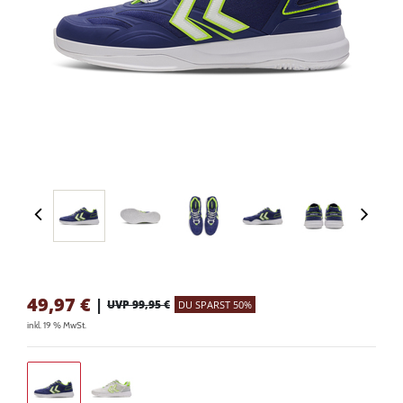
49,97
€
|
UVP 99,95 €
DU SPARST 50%
inkl. 19 % MwSt.