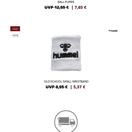
BALL PUMPE
UVP 12,95 €
|
7,65
€
SALE
-40%
OLD SCHOOL SMALL WRISTBAND
UVP 8,95 €
|
5,37
€