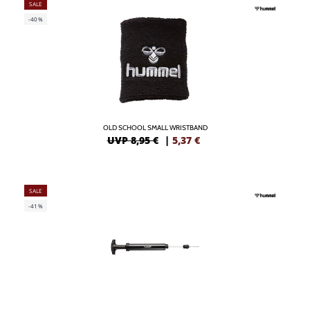
SALE
-40%
OLD SCHOOL SMALL WRISTBAND
UVP 8,95 €
|
5,37
€
SALE
-41%