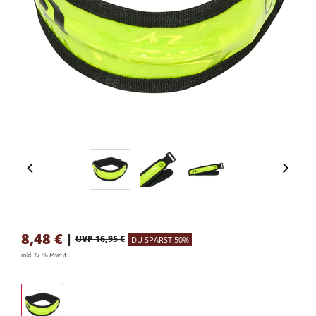
8,48
€
|
UVP 16,95 €
DU SPARST 50%
inkl. 19 % MwSt.