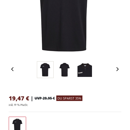
19,47
€
|
UVP 29,95 €
DU SPARST 35%
inkl. 19 % MwSt.