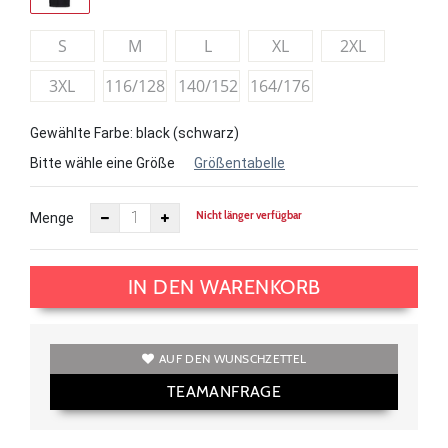
S
M
L
XL
2XL
3XL
116/128
140/152
164/176
Gewählte Farbe: black (schwarz)
Bitte wähle eine Größe
Größentabelle
Nicht länger verfügbar
Menge
IN DEN WARENKORB
AUF DEN WUNSCHZETTEL
TEAMANFRAGE